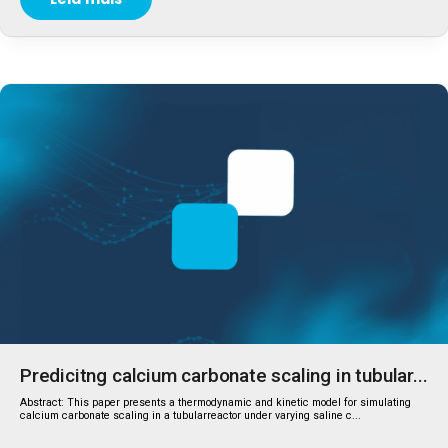
Predicitng calcium carbonate scaling in tubular...
Abstract: This paper presents a thermodynamic and kinetic model for simulating
calcium carbonate scaling in a tubularreactor under varying saline c...