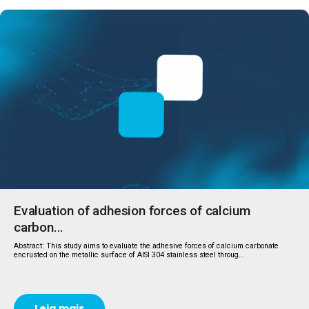
Evaluation of adhesion forces of calcium
carbon...
Abstract: This study aims to evaluate the adhesive forces of calcium carbonate
encrusted on the metallic surface of AISI 304 stainless steel throug...
Leia mais