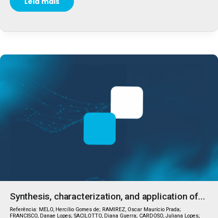
Leia mais
Synthesis, characterization, and application of...
Referência: MELO, Hercílio Gomes de; RAMIREZ, Oscar Maurício Prada;
FRANCISCO, Danae Lopes; SACILOTTO, Diana Guerra; CARDOSO, Juliana Lopes;