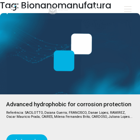
Tag: Bionanomanufatura
Advanced hydrophobic for corrosion protection
Referência: SACILOTTO, Daiana Guerra; FRANCISCO, Danae Lopes; RAMIREZ,
Oscar Mauricio Prada; CAIRES, Milena Fernandes Brito; CARDOSO, Juliana Lopes...