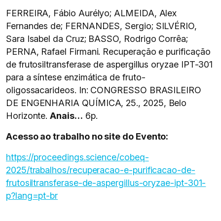
FERREIRA, Fábio Aurélyo; ALMEIDA, Alex
Fernandes de; FERNANDES, Sergio; SILVÉRIO,
Sara Isabel da Cruz; BASSO, Rodrigo Corrêa;
PERNA, Rafael Firmani. Recuperação e purificação
de frutosiltransferase de aspergillus oryzae IPT-301
para a síntese enzimática de fruto-
oligossacarideos. In: CONGRESSO BRASILEIRO
DE ENGENHARIA QUÍMICA, 25., 2025, Belo
Horizonte.
Anais…
6p.
Acesso ao trabalho no site do Evento:
https://proceedings.science/cobeq-
2025/trabalhos/recuperacao-e-purificacao-de-
frutosiltransferase-de-aspergillus-oryzae-ipt-301-
p?lang=pt-br