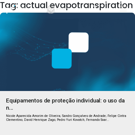
Tag: actual evapotranspiration
Equipamentos de proteção individual: o uso da
n...
Nicole Aparecida Amorim de Oliveira; Sandro Gonçalves de Andrade; Felipe Cintra
Clementino; David Henrique Zago; Pedro Yuri Kovatch; Fernando Soar...