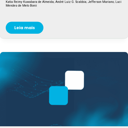
Katia Reimy Kuwabara de Almeida; André Luiz G. Scabbia; Jefferson Mariano; Luci
Mendes de Melo Bonii
Leia mais