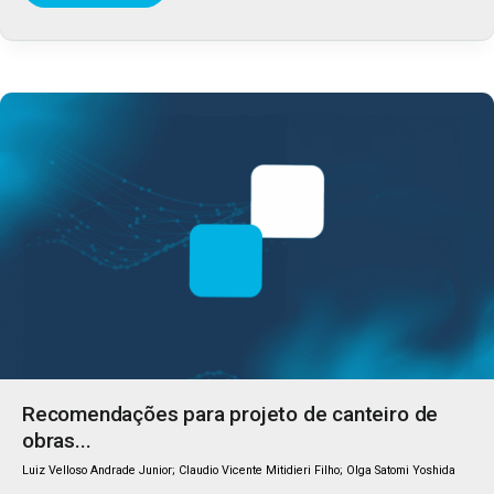
Recomendações para projeto de canteiro de
obras...
Luiz Velloso Andrade Junior; Claudio Vicente Mitidieri Filho; Olga Satomi Yoshida