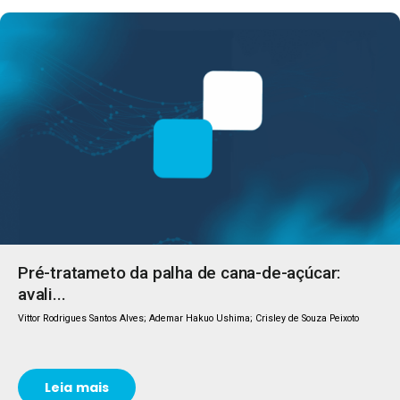
Pré-tratameto da palha de cana-de-açúcar:
avali...
Vittor Rodrigues Santos Alves; Ademar Hakuo Ushima; Crisley de Souza Peixoto
Leia mais