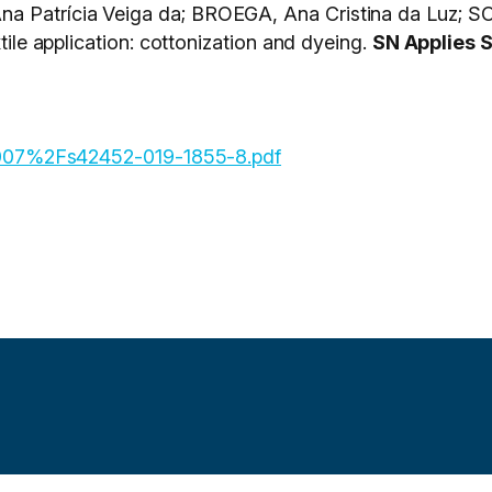
a Patrícia Veiga da; BROEGA, Ana Cristina da Luz; S
xtile application: cottonization and dyeing.
SN Applies 
0.1007%2Fs42452-019-1855-8.pdf