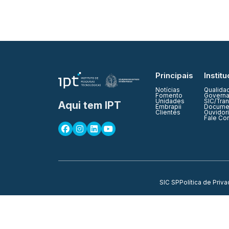
Principais
Institu
Notícias
Qualida
Fomento
Governa
Unidades
SIC/Tra
Aqui tem IPT
Embrapii
Documen
Clientes
Ouvidor
Fale Co
SIC SP
Política de Priv