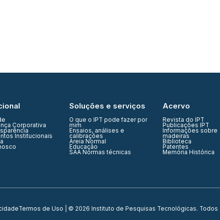
cional
Soluções e serviços
Acervo
de
O que o IPT pode fazer por
Revista do IPT
nça Corporativa
mim
Publicações IPT
nsparência
Ensaios, análises e
Informações sobre
tos Institucionais
calibrações
madeiras
ia
Areia Normal
Biblioteca
nosco
Educação
Patentes
SAA Normas técnicas
Memória Histórica
acidade
Termos de Uso
| © 2026 Instituto de Pesquisas Tecnológicas. Todos 