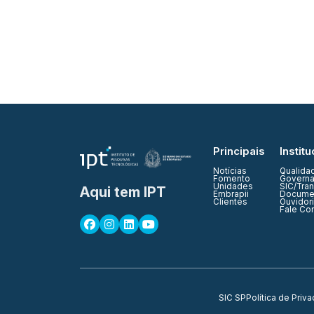
Principais
Institu
Notícias
Qualida
Fomento
Governa
Unidades
SIC/Tra
Aqui tem IPT
Embrapii
Documen
Clientes
Ouvidor
Fale Co
SIC SP
Política de Priv