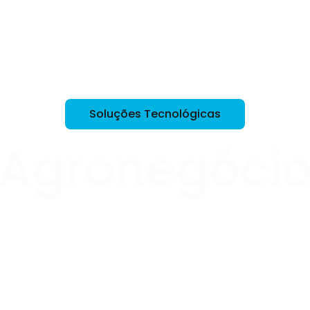
IPT Open
Unidades
Núcleos
Laboratórios
Soluções
Soluções Tecnológicas
Agronegóci