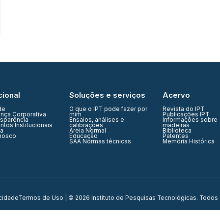
cional
Soluções e serviços
Acervo
de
O que o IPT pode fazer por
Revista do IPT
nça Corporativa
mim
Publicações IPT
nsparência
Ensaios, análises e
Informações sobre
tos Institucionais
calibrações
madeiras
ia
Areia Normal
Biblioteca
nosco
Educação
Patentes
SAA Normas técnicas
Memória Histórica
acidade
Termos de Uso
| © 2026 Instituto de Pesquisas Tecnológicas. Todos 