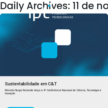
Daily Archives: 11 de
Quem Somos
Sustentabilidade em C&T
Ministro Sergio Rezende lança a 4ª Conferência Nacional de Ciência, Tecnologia e
Inovação