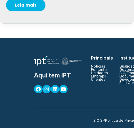
Leia mais
Principais
Institu
Notícias
Qualida
Fomento
Governa
Unidades
SIC/Tra
Aqui tem IPT
Embrapii
Documen
Clientes
Ouvidor
Fale Co
SIC SP
Política de Priv