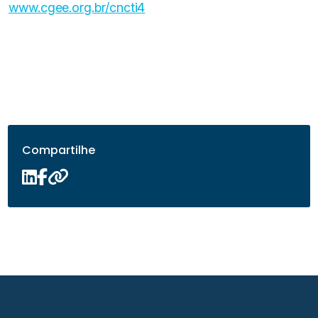
www.cgee.org.br/cncti4
Compartilhe