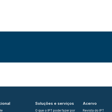
cional
Soluções e serviços
Acervo
de
O que o IPT pode fazer por
Revista do IPT