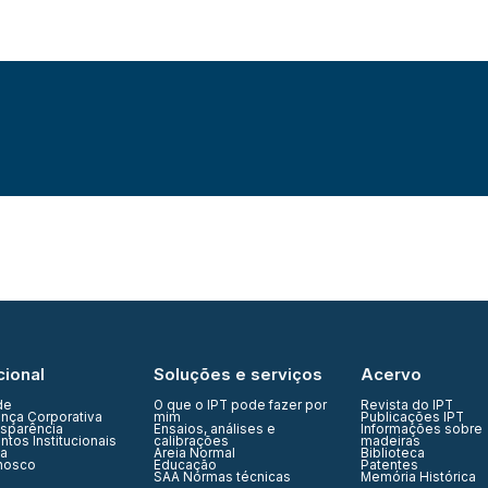
cional
Soluções e serviços
Acervo
de
O que o IPT pode fazer por
Revista do IPT
nça Corporativa
mim
Publicações IPT
nsparência
Ensaios, análises e
Informações sobre
tos Institucionais
calibrações
madeiras
ia
Areia Normal
Biblioteca
nosco
Educação
Patentes
SAA Normas técnicas
Memória Histórica