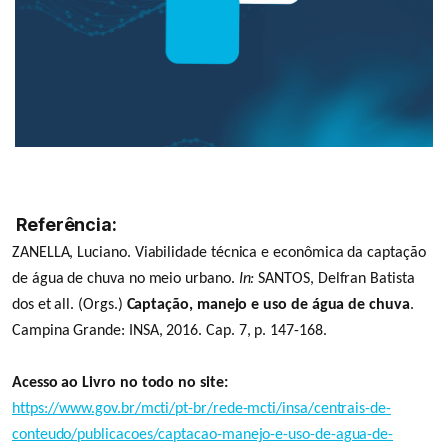
Referência:
ZANELLA, Luciano. Viabilidade técnica e econômica da captação
de água de chuva no meio urbano.
In:
SANTOS, Delfran Batista
dos et all. (Orgs.)
Captação, manejo e uso de água de chuva
.
Campina Grande: INSA, 2016. Cap. 7, p. 147-168.
Acesso ao Livro no todo no site:
https://www.gov.br/mcti/pt-br/rede-mcti/insa/centrais-de-
conteudo/publicacoes/captacao-manejo-e-uso-de-agua-de-