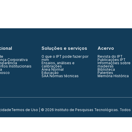
cional
Soluções e serviços
Acervo
de
O que o IPT pode fazer por
Revista do IPT
nça Corporativa
mim
Publicações IPT
nsparência
Ensaios, análises e
Informações sobre
tos Institucionais
calibrações
madeiras
ia
Areia Normal
Biblioteca
nosco
Educação
Patentes
SAA Normas técnicas
Memória Histórica
acidade
Termos de Uso
| © 2026 Instituto de Pesquisas Tecnológicas. Todos 