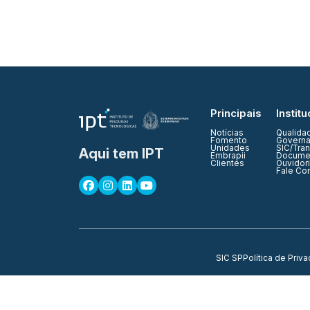
Principais
Institu
Notícias
Qualida
Fomento
Governa
Unidades
SIC/Tra
Aqui tem IPT
Embrapii
Documen
Clientes
Ouvidor
Fale Co
SIC SP
Política de Priv