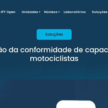
IPT Open
Unidades
Núcleos
Laboratórios
Soluções
Soluções
ção da conformidade de capac
motociclistas