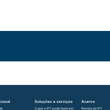
cional
Soluções e serviços
Acervo
de
O que o IPT pode fazer por
Revista do IPT