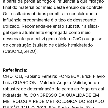
a partir da perda ao fogo e influência a qualificação
final do material por meio deste ensaio de controle.
Os resultados obtidos permitiram concluir que a
influência predominante é o tipo de dessecante
utilizado. Recomenda-se então substituir a sílica-
gel que é atualmente empregada como meio
dessecante por cal virgem cálcica (CaO) ou gesso
de construção (sulfato de cálcio hemidratado
(CaSO4.0,5H2O).
Referência:
CHOTOLI, Fabiano Ferreira; FONSECA, Erick Flavio
Luiz; QUARCIONI, Valdecir Angelo. Validação da
robustez de determinação de perda ao fogo em cal
hidratada.
In:
CONGRESSO DA QUALIDADE EM
METROLOGIA REDE METROLÓGICA DO ESTADO
DE SÃO PAULO, 2013, São Paulo.
Anais..
São