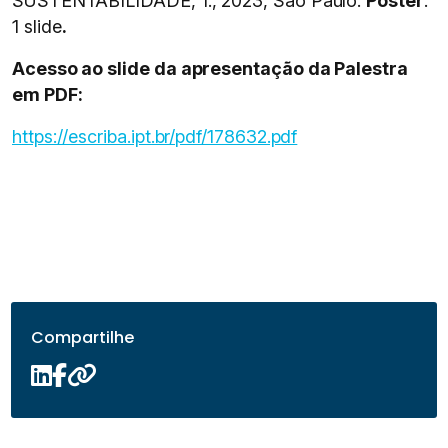
SUSTENTABILIDADE, 1., 2023, São Paulo.
Pôster
.
1 slide
.
Acesso ao slide da apresentação da Palestra
em PDF:
https://escriba.ipt.br/pdf/178632.pdf
Compartilhe