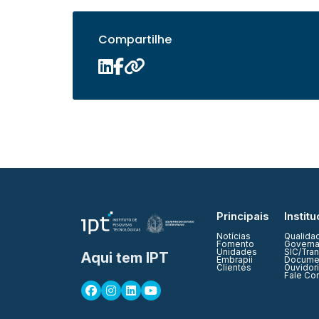
Compartilhe
Principais
Institu
Notícias
Qualida
Fomento
Governa
Unidades
SIC/Tra
Aqui tem IPT
Embrapii
Documen
Clientes
Ouvidor
Fale Co