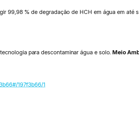
ngir 99,98 % de degradação de HCH em água em até se
ecnologia para descontaminar água e solo.
Meio Ambi
7f3b66#/197f3b66/1