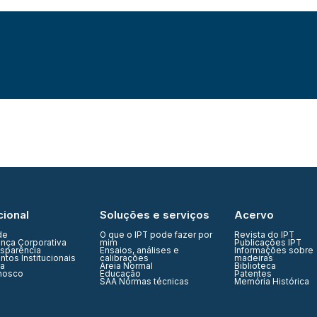
cional
Soluções e serviços
Acervo
de
O que o IPT pode fazer por
Revista do IPT
nça Corporativa
mim
Publicações IPT
nsparência
Ensaios, análises e
Informações sobre
tos Institucionais
calibrações
madeiras
ia
Areia Normal
Biblioteca
nosco
Educação
Patentes
SAA Normas técnicas
Memória Histórica