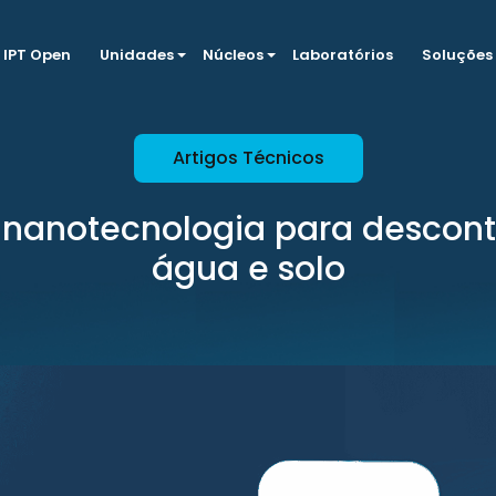
IPT Open
Unidades
Núcleos
Laboratórios
Soluções
Artigos Técnicos
 nanotecnologia para descon
água e solo