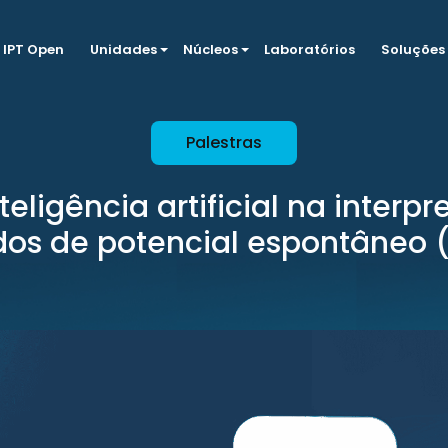
IPT Open
Unidades
Núcleos
Laboratórios
Soluções
Palestras
teligência artificial na interp
os de potencial espontâneo 