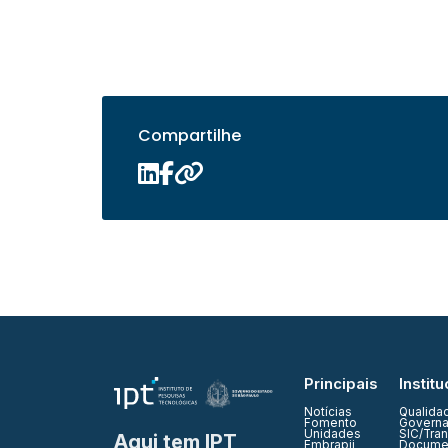
Compartilhe
Principais
Institu
Notícias
Qualida
Fomento
Governa
Unidades
SIC/Tra
Aqui tem IPT
Embrapii
Documen