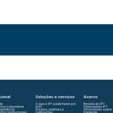
cional
Soluções e serviços
Acervo
de
O que o IPT pode fazer por
Revista do IPT
nça Corporativa
mim
Publicações IPT
nsparência
Ensaios, análises e
Informações sobre
tos Institucionais
calibrações
madeiras