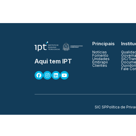
Principais
Institu
Notícias
Qualida
Fomento
Governa
Unidades
SIC/Tra
Aqui tem IPT
Embrapii
Documen
Clientes
Ouvidor
Fale Co
SIC SP
Política de Priv