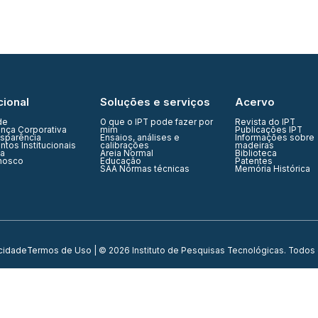
cional
Soluções e serviços
Acervo
de
O que o IPT pode fazer por
Revista do IPT
nça Corporativa
mim
Publicações IPT
nsparência
Ensaios, análises e
Informações sobre
tos Institucionais
calibrações
madeiras
ia
Areia Normal
Biblioteca
nosco
Educação
Patentes
SAA Normas técnicas
Memória Histórica
acidade
Termos de Uso
| © 2026 Instituto de Pesquisas Tecnológicas. Todos 