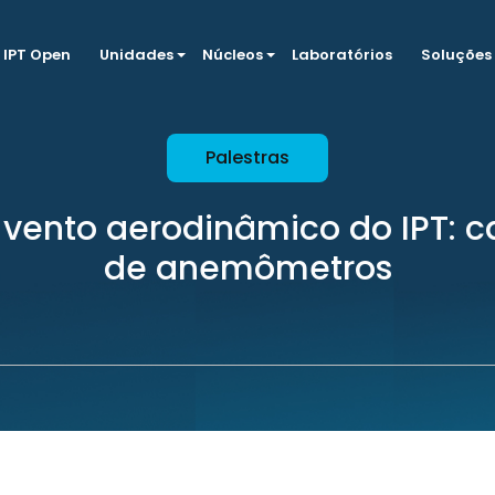
IPT Open
Unidades
Núcleos
Laboratórios
Soluções
Palestras
 vento aerodinâmico do IPT: c
de anemômetros