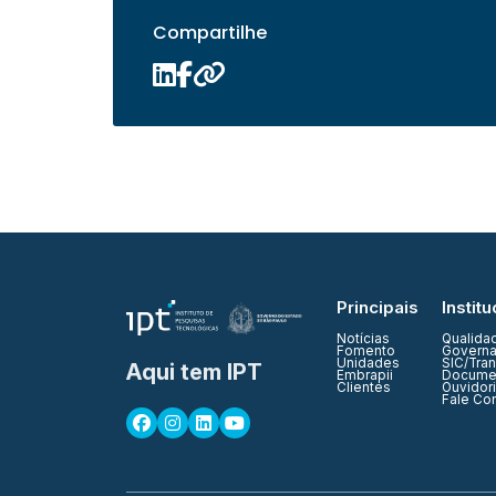
Compartilhe
Principais
Institu
Notícias
Qualida
Fomento
Governa
Unidades
SIC/Tra
Aqui tem IPT
Embrapii
Documen
Clientes
Ouvidor
Fale Co