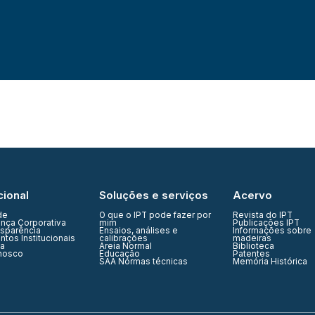
cional
Soluções e serviços
Acervo
de
O que o IPT pode fazer por
Revista do IPT
nça Corporativa
mim
Publicações IPT
nsparência
Ensaios, análises e
Informações sobre
tos Institucionais
calibrações
madeiras
ia
Areia Normal
Biblioteca
nosco
Educação
Patentes
SAA Normas técnicas
Memória Histórica