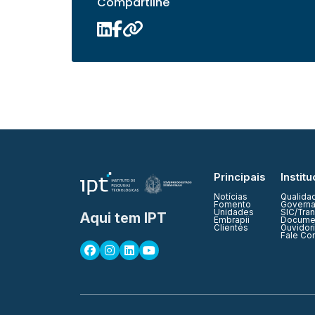
Compartilhe
Principais
Institu
Notícias
Qualida
Fomento
Governa
Unidades
SIC/Tra
Aqui tem IPT
Embrapii
Documen
Clientes
Ouvidor
Fale Co