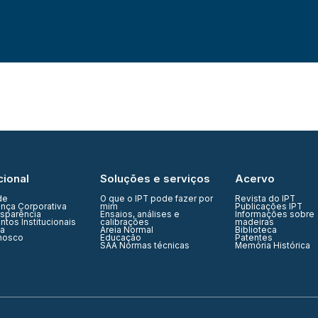
cional
Soluções e serviços
Acervo
de
O que o IPT pode fazer por
Revista do IPT
nça Corporativa
mim
Publicações IPT
nsparência
Ensaios, análises e
Informações sobre
tos Institucionais
calibrações
madeiras
ia
Areia Normal
Biblioteca
nosco
Educação
Patentes
SAA Normas técnicas
Memória Histórica