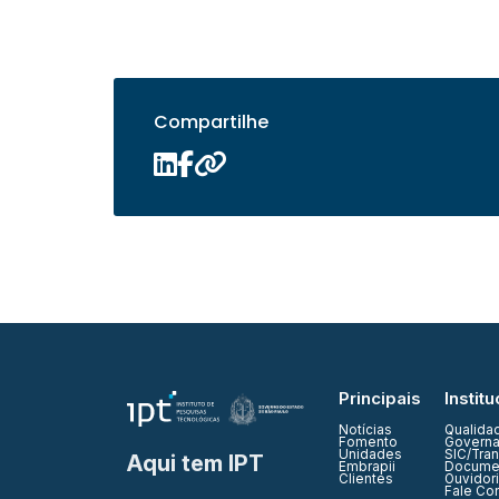
Compartilhe
Principais
Institu
Notícias
Qualida
Fomento
Governa
Unidades
SIC/Tra
Aqui tem IPT
Embrapii
Documen
Clientes
Ouvidor
Fale Co