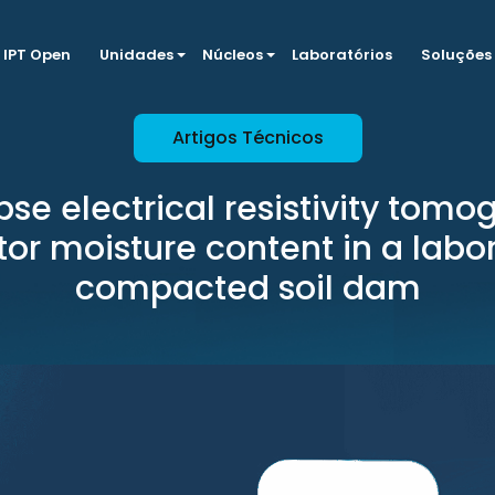
IPT Open
Unidades
Núcleos
Laboratórios
Soluções
Artigos Técnicos
se electrical resistivity tomo
or moisture content in a labo
compacted soil dam