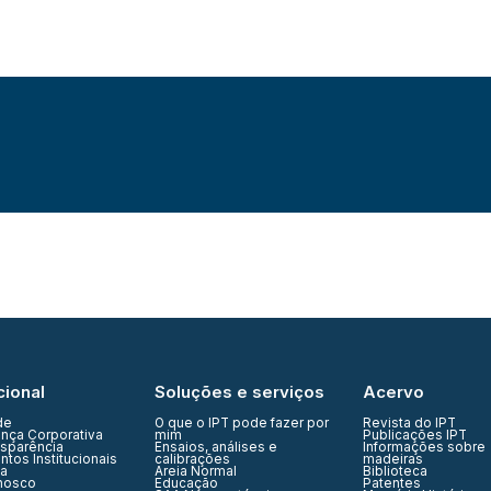
cional
Soluções e serviços
Acervo
de
O que o IPT pode fazer por
Revista do IPT
nça Corporativa
mim
Publicações IPT
nsparência
Ensaios, análises e
Informações sobre
tos Institucionais
calibrações
madeiras
ia
Areia Normal
Biblioteca
nosco
Educação
Patentes