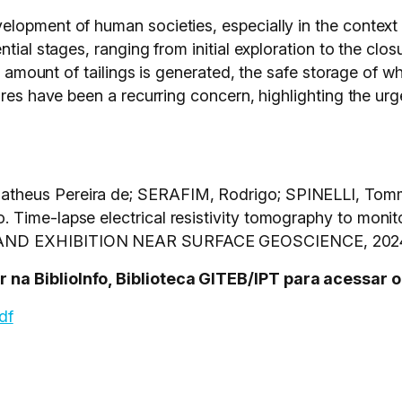
elopment of human societies, especially in the context
tial stages, ranging from initial exploration to the clos
nt amount of tailings is generated, the safe storage of w
lures have been a recurring concern, highlighting the u
atheus Pereira de; SERAFIM, Rodrigo; SPINELLI, To
Time-lapse electrical resistivity tomography to monito
AND EXHIBITION NEAR SURFACE GEOSCIENCE, 2024, H
na BiblioInfo, Biblioteca GITEB/IPT para acessar o
df