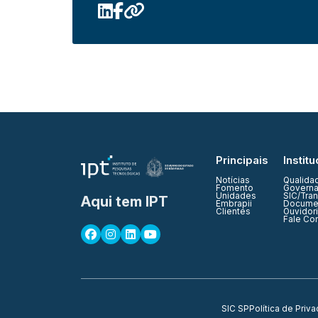
Principais
Institu
Notícias
Qualida
Fomento
Governa
Unidades
SIC/Tra
Aqui tem IPT
Embrapii
Documen
Clientes
Ouvidor
Fale Co
SIC SP
Política de Priv