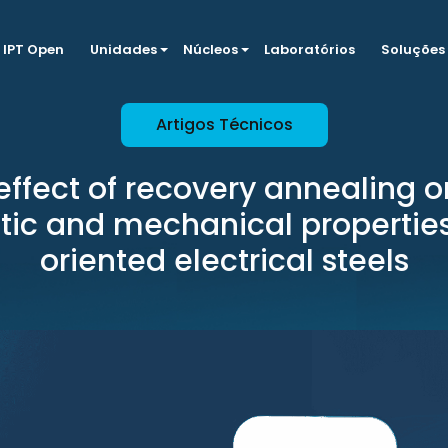
IPT Open
Unidades
Núcleos
Laboratórios
Soluções
Artigos Técnicos
effect of recovery annealing o
ic and mechanical properties
oriented electrical steels