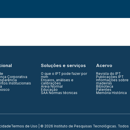
cional
Soluções e serviços
Acervo
de
O que o IPT pode fazer por
Revista do IPT
nça Corporativa
mim
Publicações IPT
nsparência
Ensaios, análises e
Informações sobre
tos Institucionais
calibrações
madeiras
ia
Areia Normal
Biblioteca
nosco
Educação
Patentes
SAA Normas técnicas
Memória Histórica
acidade
Termos de Uso
| © 2026 Instituto de Pesquisas Tecnológicas. Todos 