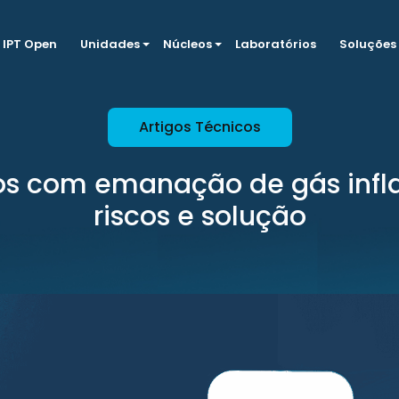
IPT Open
Unidades
Núcleos
Laboratórios
Soluções
Artigos Técnicos
os com emanação de gás infl
riscos e solução