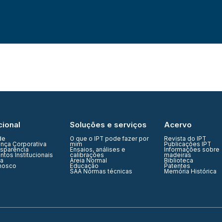
cional
Soluções e serviços
Acervo
de
O que o IPT pode fazer por
Revista do IPT
nça Corporativa
mim
Publicações IPT
nsparência
Ensaios, análises e
Informações sobre
tos Institucionais
calibrações
madeiras
ia
Areia Normal
Biblioteca
nosco
Educação
Patentes
SAA Normas técnicas
Memória Histórica