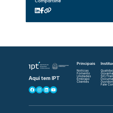
Compartilhe
Principais
Institu
Notícias
Qualida
Fomento
Governa
Unidades
SIC/Tra
Aqui tem IPT
Embrapii
Documen
Clientes
Ouvidor
Fale Co