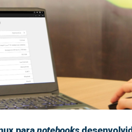
inux para
notebooks
desenvolvid