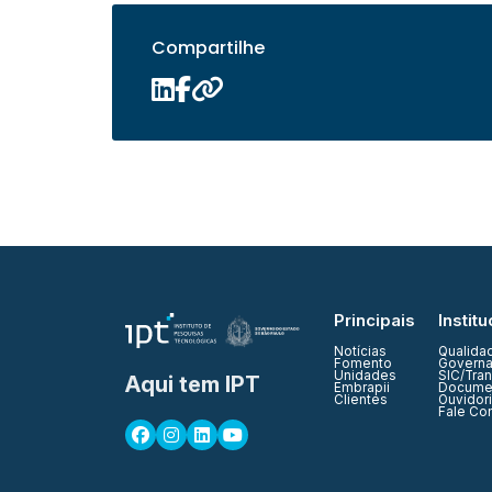
Compartilhe
Principais
Institu
Notícias
Qualida
Fomento
Governa
Unidades
SIC/Tra
Aqui tem IPT
Embrapii
Documen
Clientes
Ouvidor
Fale Co