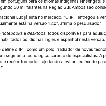
s em português para os idiomas indígenas Nheengatu e 
segundo 50 mil falantes na Região Sul. Ambos são consi
racional Lux já está no mercado. “O IPT entregou a ver
lmente está na versão 1.2.0”, afirma o pesquisador.
e
notebooks
e
desktops
, todos disponíveis para aquis
bilitados os idiomas inglês e espanhol nesta versão.
ne o IPT como um polo irradiador de novas tecnolo
um segmento tecnológico carente de especialistas. A p
ão e recém-formados, ajudando a evitar seu êxodo para 
.”