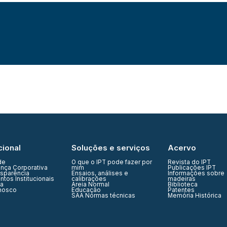
cional
Soluções e serviços
Acervo
de
O que o IPT pode fazer por
Revista do IPT
nça Corporativa
mim
Publicações IPT
nsparência
Ensaios, análises e
Informações sobre
tos Institucionais
calibrações
madeiras
ia
Areia Normal
Biblioteca
nosco
Educação
Patentes
SAA Normas técnicas
Memória Histórica