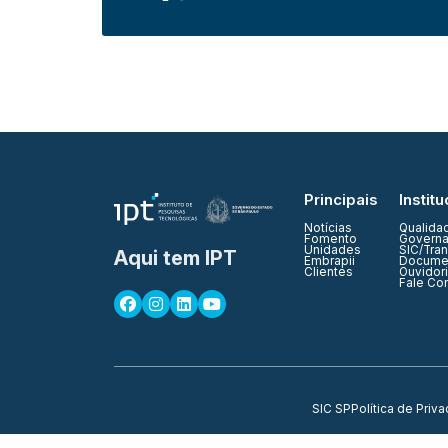
Principais
Institu
Notícias
Qualida
Fomento
Governa
Unidades
SIC/Tra
Aqui tem IPT
Embrapii
Documen
Clientes
Ouvidor
Fale Co
SIC SP
Política de Priv