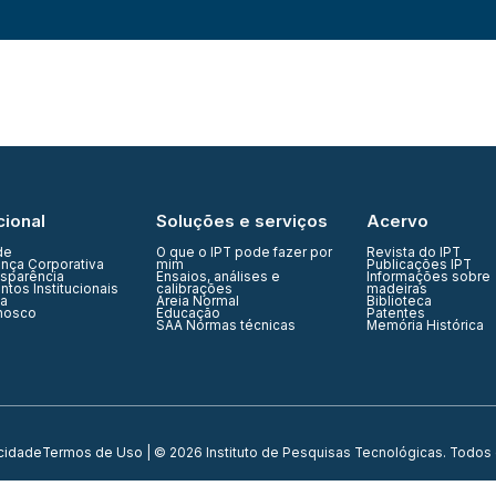
cional
Soluções e serviços
Acervo
de
O que o IPT pode fazer por
Revista do IPT
nça Corporativa
mim
Publicações IPT
nsparência
Ensaios, análises e
Informações sobre
tos Institucionais
calibrações
madeiras
ia
Areia Normal
Biblioteca
nosco
Educação
Patentes
SAA Normas técnicas
Memória Histórica
acidade
Termos de Uso
| © 2026 Instituto de Pesquisas Tecnológicas. Todos 