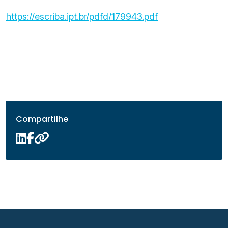
https://escriba.ipt.br/pdfd/179943.pdf
Compartilhe