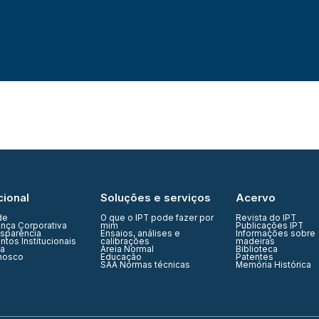
cional
Soluções e serviços
Acervo
de
O que o IPT pode fazer por
Revista do IPT
nça Corporativa
mim
Publicações IPT
nsparência
Ensaios, análises e
Informações sobre
tos Institucionais
calibrações
madeiras
ia
Areia Normal
Biblioteca
nosco
Educação
Patentes
SAA Normas técnicas
Memória Histórica