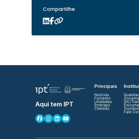
Compartilhe
Principais
Institu
Notícias
Qualida
Fomento
Governa
Unidades
SIC/Tra
Aqui tem IPT
Embrapii
Documen
Clientes
Ouvidor
Fale Co