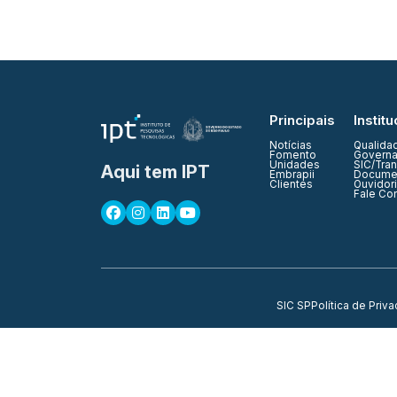
Principais
Institu
Notícias
Qualida
Fomento
Governa
Unidades
SIC/Tra
Aqui tem IPT
Embrapii
Documen
Clientes
Ouvidor
Fale Co
SIC SP
Política de Priv