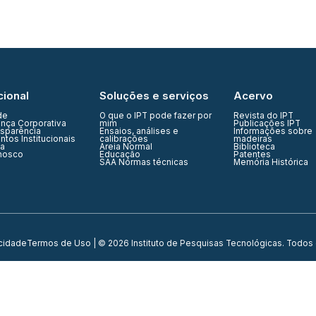
cional
Soluções e serviços
Acervo
de
O que o IPT pode fazer por
Revista do IPT
nça Corporativa
mim
Publicações IPT
nsparência
Ensaios, análises e
Informações sobre
tos Institucionais
calibrações
madeiras
ia
Areia Normal
Biblioteca
nosco
Educação
Patentes
SAA Normas técnicas
Memória Histórica
acidade
Termos de Uso
| © 2026 Instituto de Pesquisas Tecnológicas. Todos 