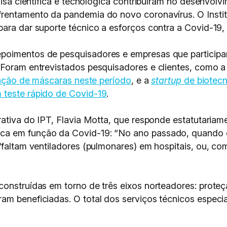
quisa científica e tecnológica contribuíram no desenvol
frentamento da pandemia do novo coronavírus. O Instit
para dar suporte técnico a esforços contra a Covid-19,
poimentos de pesquisadores e empresas que participar
 Foram entrevistados pesquisadores e clientes, como 
cação de máscaras neste período
, e a
startup
de biotecn
 teste rápido de Covid-19
.
rativa do IPT, Flavia Motta, que responde estatutariame
ca em função da Covid-19: “No ano passado, quando c
‘faltam ventiladores (pulmonares) em hospitais, ou, c
onstruídas em torno de três eixos norteadores: proteç
am beneficiadas. O total dos serviços técnicos especi