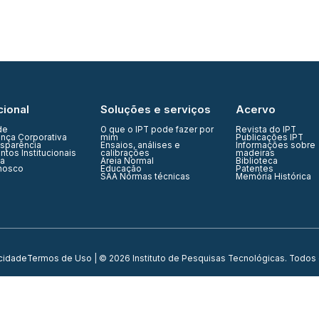
cional
Soluções e serviços
Acervo
de
O que o IPT pode fazer por
Revista do IPT
nça Corporativa
mim
Publicações IPT
nsparência
Ensaios, análises e
Informações sobre
tos Institucionais
calibrações
madeiras
ia
Areia Normal
Biblioteca
nosco
Educação
Patentes
SAA Normas técnicas
Memória Histórica
acidade
Termos de Uso
| © 2026 Instituto de Pesquisas Tecnológicas. Todos 