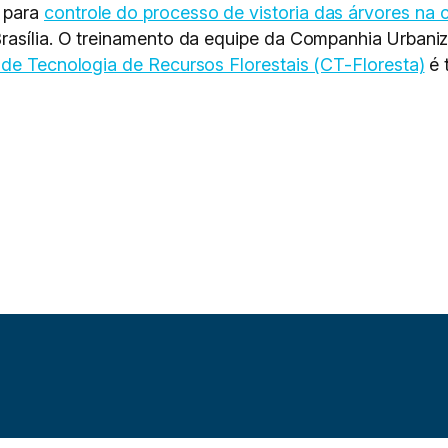
 para
controle do processo de vistoria das árvores na c
rasília. O treinamento da equipe da Companhia Urbaniz
 de Tecnologia de Recursos Florestais (CT-Floresta)
é 