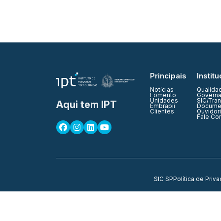
Principais
Institu
Notícias
Qualida
Fomento
Governa
Unidades
SIC/Tra
Aqui tem IPT
Embrapii
Documen
Clientes
Ouvidor
Fale Co
SIC SP
Política de Priv