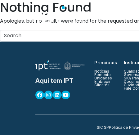
Nothing Found
Quem Somos
Apologies, but no results were found for the requested ar
Principais
Institu
Notícias
Qualida
Fomento
Governa
Unidades
SIC/Tra
Aqui tem IPT
Embrapii
Documen
Clientes
Ouvidor
Fale Co
SIC SP
Política de Priv