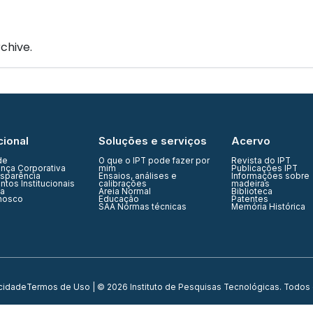
IPT Open
Unidades
Núcleos
Laboratórios
Soluções
chive.
cional
Soluções e serviços
Acervo
de
O que o IPT pode fazer por
Revista do IPT
nça Corporativa
mim
Publicações IPT
nsparência
Ensaios, análises e
Informações sobre
tos Institucionais
calibrações
madeiras
ia
Areia Normal
Biblioteca
nosco
Educação
Patentes
SAA Normas técnicas
Memória Histórica
acidade
Termos de Uso
| © 2026 Instituto de Pesquisas Tecnológicas. Todos 