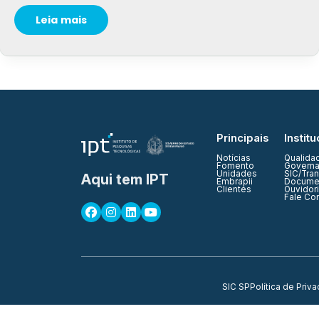
Leia mais
Principais
Institu
Notícias
Qualida
Fomento
Governa
Unidades
SIC/Tra
Aqui tem IPT
Embrapii
Documen
Clientes
Ouvidor
Fale Co
SIC SP
Política de Priv