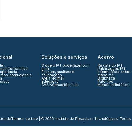
cional
Soluções e serviços
Acervo
de
O que o IPT pode fazer por
Revista do IPT
nça Corporativa
mim
Publicações IPT
nsparência
Ensaios, análises e
Informações sobre
tos Institucionais
calibrações
madeiras
ia
Areia Normal
Biblioteca
nosco
Educação
Patentes
SAA Normas técnicas
Memória Histórica
acidade
Termos de Uso
| © 2026 Instituto de Pesquisas Tecnológicas. Todos 