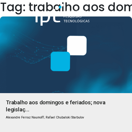
Tag: trabalho aos dom
Quem Somos
Trabalho aos domingos e feriados; nova
legislaç...
Alexandre Ferraz Naumoff; Rafael Chubalski Starbulov