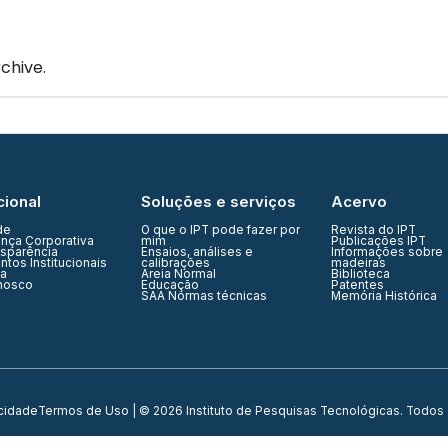
IPT Open
Unidades
Núcleos
Laboratórios
Soluções
chive.
cional
Soluções e serviços
Acervo
de
O que o IPT pode fazer por
Revista do IPT
nça Corporativa
mim
Publicações IPT
nsparência
Ensaios, análises e
Informações sobre
tos Institucionais
calibrações
madeiras
ia
Areia Normal
Biblioteca
nosco
Educação
Patentes
SAA Normas técnicas
Memória Histórica
acidade
Termos de Uso
| © 2026 Instituto de Pesquisas Tecnológicas. Todos 