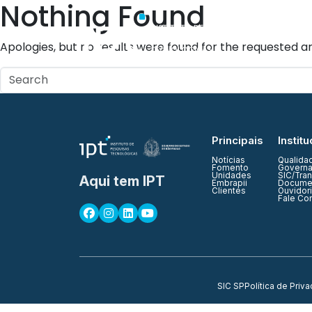
Nothing Found
Quem Somos
Apologies, but no results were found for the requested ar
Principais
Institu
Notícias
Qualida
Fomento
Governa
Unidades
SIC/Tra
Aqui tem IPT
Embrapii
Documen
Clientes
Ouvidor
Fale Co
SIC SP
Política de Priv