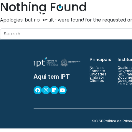
Nothing Found
Quem Somos
Apologies, but no results were found for the requested ar
Principais
Institu
Notícias
Qualida
Fomento
Governa
Unidades
SIC/Tra
Aqui tem IPT
Embrapii
Documen
Clientes
Ouvidor
Fale Co
SIC SP
Política de Priv