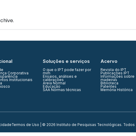
IPT Open
Unidades
Núcleos
Laboratórios
Soluções
chive.
cional
Soluções e serviços
Acervo
de
O que o IPT pode fazer por
Revista do IPT
nça Corporativa
mim
Publicações IPT
nsparência
Ensaios, análises e
Informações sobre
tos Institucionais
calibrações
madeiras
ia
Areia Normal
Biblioteca
nosco
Educação
Patentes
SAA Normas técnicas
Memória Histórica
acidade
Termos de Uso
| © 2026 Instituto de Pesquisas Tecnológicas. Todos 