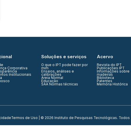
cional
Soluções e serviços
Acervo
de
O que o IPT pode fazer por
Revista do IPT
nça Corporativa
mim
Publicações IPT
nsparência
Ensaios, análises e
Informações sobre
tos Institucionais
calibrações
madeiras
ia
Areia Normal
Biblioteca
nosco
Educação
Patentes
SAA Normas técnicas
Memória Histórica
acidade
Termos de Uso
| © 2026 Instituto de Pesquisas Tecnológicas. Todos 