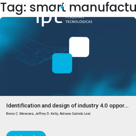
Tag: smart manufactu
Quem Somos
Identification and design of industry 4.0 oppor...
Breno C. Menezes; Jeffrey D. Kelly; Adriano Galindo Leal