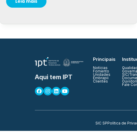
Leia mais
Principais
Institu
Notícias
Qualida
Fomento
Governa
Unidades
SIC/Tra
Aqui tem IPT
Embrapii
Documen
Clientes
Ouvidor
Fale Co
SIC SP
Política de Priv