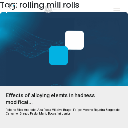
Tag: rolling mill rolls
Effects of alloying elemts in hadness
modificat...
Roberto Silva Andrade; Ana Paola Villalva Braga; Felipe Moreno Siqueira Borges de
Carvalho; Glauco Paulo; Mario Boccalini Junior