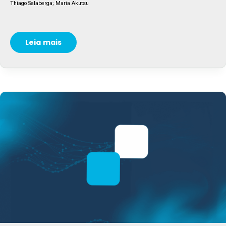
Thiago Salaberga; Maria Akutsu
Leia mais