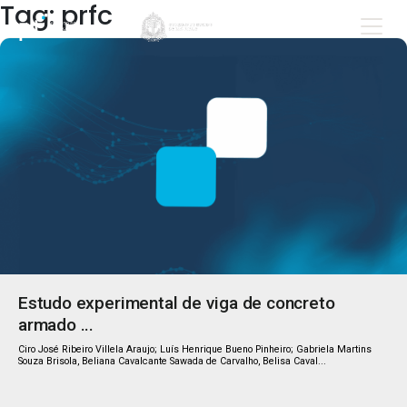
Tag: prfc
Estudo experimental de viga de concreto
armado ...
Ciro José Ribeiro Villela Araujo; Luís Henrique Bueno Pinheiro; Gabriela Martins
Souza Brisola, Beliana Cavalcante Sawada de Carvalho, Belisa Caval...