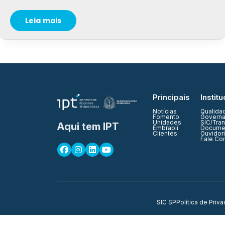
Leia mais
Principais
Institu
Notícias
Qualida
Fomento
Governa
Unidades
SIC/Tra
Aqui tem IPT
Embrapii
Documen
Clientes
Ouvidor
Fale Co
SIC SP
Política de Priv