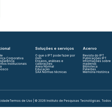
cional
Soluções e serviços
Acervo
de
O que o IPT pode fazer por
Revista do IPT
nça Corporativa
mim
Publicações IPT
nsparência
Ensaios, análises e
Informações sobre
tos Institucionais
calibrações
madeiras
ia
Areia Normal
Biblioteca
nosco
Educação
Patentes
SAA Normas técnicas
Memória Histórica
acidade
Termos de Uso
| © 2026 Instituto de Pesquisas Tecnológicas. Todos 