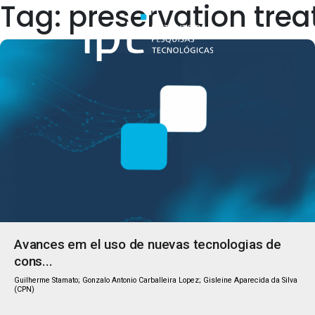
Tag: preservation tre
Quem Somos
Avances em el uso de nuevas tecnologias de
cons...
Guilherme Stamato; Gonzalo Antonio Carballeira Lopez; Gisleine Aparecida da Silva
(CPN)