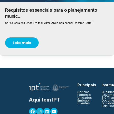
Requisitos essenciais para o planejamento
munic...
Carlos Geraldo Luz de Freitas; Vilma Alves Campanha; Deborah Terrell
Leia mais
Principais
Institu
Notícias
Qualida
Fomento
Governa
Unidades
SIC/Tra
Aqui tem IPT
Embrapii
Documen
Clientes
Ouvidor
Fale Co