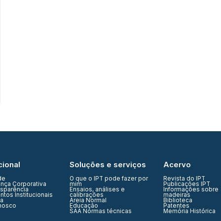
cional
Soluções e serviços
Acervo
de
O que o IPT pode fazer por
Revista do IPT
nça Corporativa
mim
Publicações IPT
nsparência
Ensaios, análises e
Informações sobre
tos Institucionais
calibrações
madeiras
ia
Areia Normal
Biblioteca
nosco
Educação
Patentes
SAA Normas técnicas
Memória Histórica