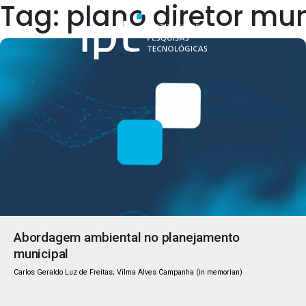
Tag: plano diretor mun
Quem Somos
Abordagem ambiental no planejamento
municipal
Carlos Geraldo Luz de Freitas; Vilma Alves Campanha (in memorian)