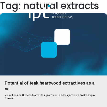
Tag: natural extracts
Quem Somos
Potential of teak heartwood extractives as a
na...
Victor Fassina Brocco; Juarez Benigno Paes; Lais Gonçalves da Costa; Sergio
Brazolin