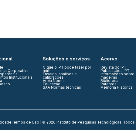
cional
Soluções e serviços
Acervo
de
O que o IPT pode fazer por
Revista do IPT
nça Corporativa
mim
Publicações IPT
nsparência
Ensaios, análises e
Informações sobre
tos Institucionais
calibrações
madeiras
ia
Areia Normal
Biblioteca
nosco
Educação
Patentes
SAA Normas técnicas
Memória Histórica
acidade
Termos de Uso
| © 2026 Instituto de Pesquisas Tecnológicas. Todos 