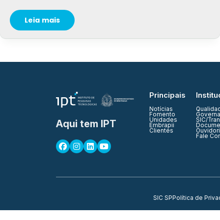
Leia mais
Principais
Institu
Notícias
Qualida
Fomento
Governa
Unidades
SIC/Tra
Aqui tem IPT
Embrapii
Documen
Clientes
Ouvidor
Fale Co
SIC SP
Política de Priv