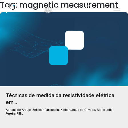
Tag: magnetic measurement
Técnicas de medida da resistividade elétrica
em...
Adriana de Araujo; Zehbour Panossain; Kleber Jesus de Oliveira; Mario Leite
Pereira Filho