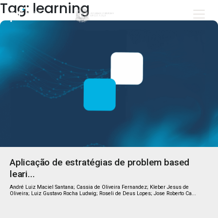
Tag: learning
Aplicação de estratégias de problem based
leari...
André Luiz Maciel Santana; Cassia de Oliveira Fernandez; Kleber Jesus de
Oliveira; Luiz Gustavo Rocha Ludwig; Roseli de Deus Lopes; Jose Roberto Ca...