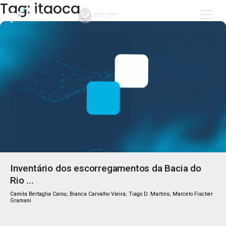
Tag: itaoca
Inventário dos escorregamentos da Bacia do
Rio ...
Camila Bertaglia Carou; Bianca Carvalho Vieira; Tiago D. Martins; Marcelo Fischer
Gramani