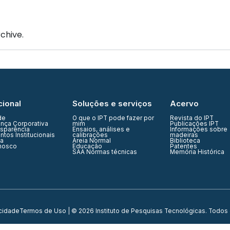
IPT Open
Unidades
Núcleos
Laboratórios
Soluções
chive.
cional
Soluções e serviços
Acervo
de
O que o IPT pode fazer por
Revista do IPT
nça Corporativa
mim
Publicações IPT
nsparência
Ensaios, análises e
Informações sobre
tos Institucionais
calibrações
madeiras
ia
Areia Normal
Biblioteca
nosco
Educação
Patentes
SAA Normas técnicas
Memória Histórica
acidade
Termos de Uso
| © 2026 Instituto de Pesquisas Tecnológicas. Todos 