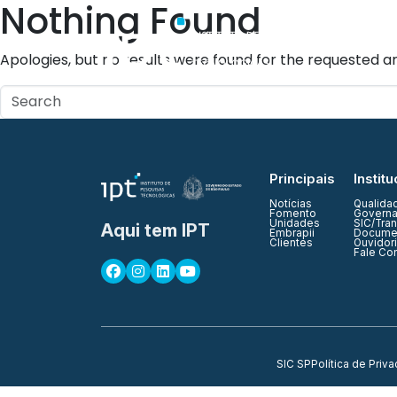
Nothing Found
Quem Somos
Apologies, but no results were found for the requested ar
Principais
Institu
Notícias
Qualida
Fomento
Governa
Unidades
SIC/Tra
Aqui tem IPT
Embrapii
Documen
Clientes
Ouvidor
Fale Co
SIC SP
Política de Priv