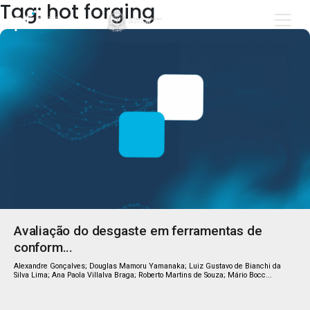
Tag: hot forging
Avaliação do desgaste em ferramentas de
conform...
Alexandre Gonçalves; Douglas Mamoru Yamanaka; Luiz Gustavo de Bianchi da
Silva Lima; Ana Paola Villalva Braga; Roberto Martins de Souza; Mário Bocc...