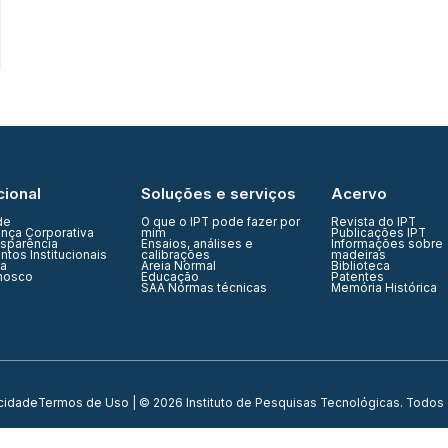
cional
Soluções e serviços
Acervo
de
O que o IPT pode fazer por
Revista do IPT
nça Corporativa
mim
Publicações IPT
nsparência
Ensaios, análises e
Informações sobre
tos Institucionais
calibrações
madeiras
ia
Areia Normal
Biblioteca
nosco
Educação
Patentes
SAA Normas técnicas
Memória Histórica
acidade
Termos de Uso
| © 2026 Instituto de Pesquisas Tecnológicas. Todos 