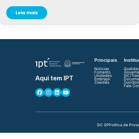
Leia mais
Principais
Institu
Notícias
Qualida
Fomento
Governa
Unidades
SIC/Tra
Aqui tem IPT
Embrapii
Documen
Clientes
Ouvidor
Fale Co
SIC SP
Política de Priv