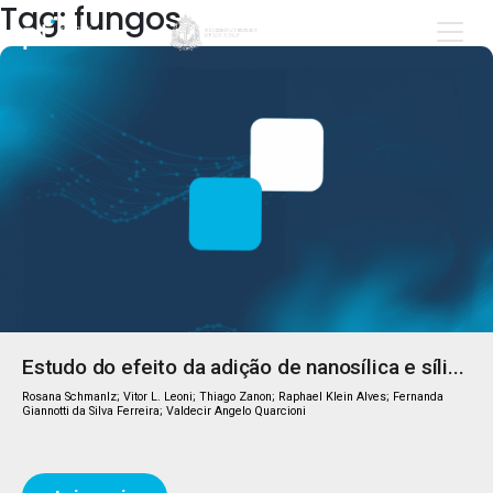
Tag: fungos
Estudo do efeito da adição de nanosílica e síli...
Rosana Schmanlz; Vitor L. Leoni; Thiago Zanon; Raphael Klein Alves; Fernanda
Giannotti da Silva Ferreira; Valdecir Angelo Quarcioni