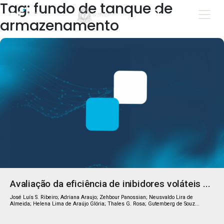
Tag: fundo de tanque de
armazenamento
Avaliação da eficiência de inibidores voláteis ...
José Luís S. Ribeiro; Adriana Araujo; Zehbour Panossian; Neusvaldo Lira de
Almeida; Helena Lima de Araújo Glória; Thales G. Rosa; Gutemberg de Souz...