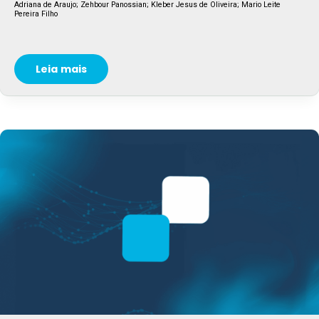
Adriana de Araujo; Zehbour Panossian; Kleber Jesus de Oliveira; Mario Leite
Pereira Filho
Leia mais