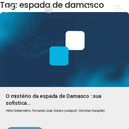
Tag: espada de damasco
O mistério da espada de Damasco : sua
sofistica...
Hélio Goldenstein; Fernando José Gomes Landgraf; Christian Siaughter